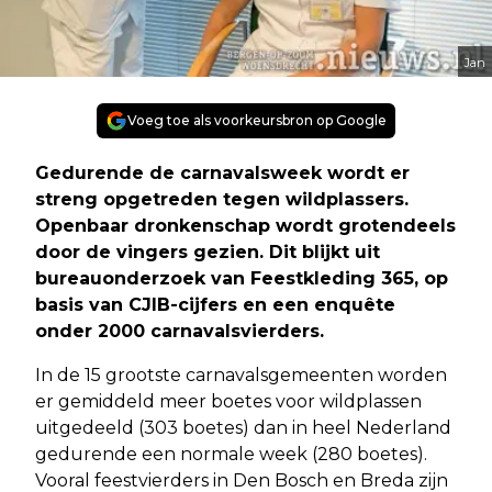
Jan
Voeg toe als voorkeursbron op Google
Gedurende de carnavalsweek wordt er
streng opgetreden tegen wildplassers.
Openbaar dronkenschap wordt grotendeels
door de vingers gezien. Dit blijkt uit
bureauonderzoek van Feestkleding 365, op
basis van CJIB-cijfers en een enquête
onder 2000 carnavalsvierders.
In de 15 grootste carnavalsgemeenten worden
er gemiddeld meer boetes voor wildplassen
uitgedeeld (303 boetes) dan in heel Nederland
gedurende een normale week (280 boetes).
Vooral feestvierders in Den Bosch en Breda zijn