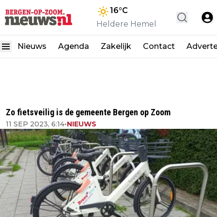
16
°C
Heldere Hemel
Nieuws
Agenda
Zakelijk
Contact
Advert
Zo fietsveilig is de gemeente Bergen op Zoom
11 SEP 2023, 6:14
•
NIEUWS