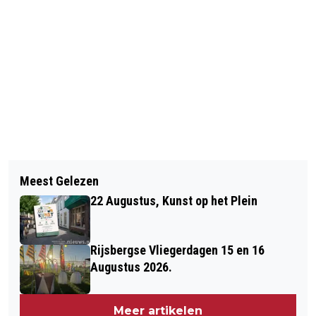
Vorig artikel
Volgend artikel
100 JAAR, EN TWEE BURGEMEESTERS
Meest Gelezen
BRAVIS KRIJGT ER TWEE
OP VISITE
22 Augustus, Kunst op het Plein
OPERATIEKAMERS BIJ
Rijsbergse Vliegerdagen 15 en 16
Augustus 2026.
Meer artikelen