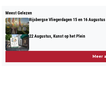
Vorig artikel
Meest Gelezen
DIT BETEKENT DE GEDEELTELIJKE
Rijsbergse Vliegerdagen 15 en 16 Augustus
LOCKDOWN IN DE GEMEENTE BERGEN OP
ZOOM
22 Augustus, Kunst op het Plein
Meer a