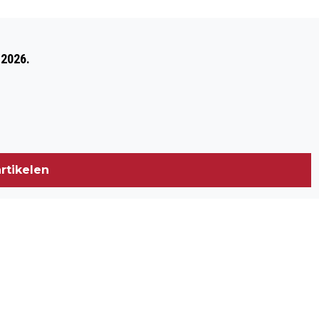
Volgend artikel
DE ARCHEOLOGIE TENTOONSTELLING IN
 2026.
HET ARCHEOLOGISCH DEPOT BLIJFT
(AANGEPAST) OPEN
rtikelen