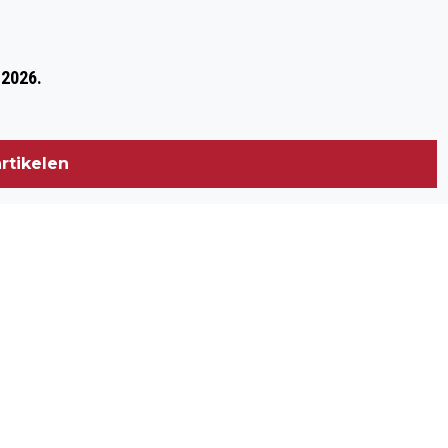
DALWACHTER ‘DE GRAAF’
 2026.
rtikelen