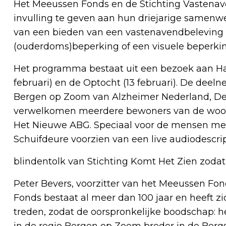
Het Meeussen Fonds en de Stichting Vastenav
invulling te geven aan hun driejarige samenw
van een bieden van een vastenavendbeleving 
(ouderdoms)beperking of een visuele beperkin
Het programma bestaat uit een bezoek aan Hal
februari) en de Optocht (13 februari). De dee
Bergen op Zoom van Alzheimer Nederland, D
verwelkomen meerdere bewoners van de woonz
Het Nieuwe ABG. Speciaal voor de mensen met
Schuifdeure voorzien van een live audiodescri
blindentolk van Stichting Komt Het Zien zodat
Peter Bevers, voorzitter van het Meeussen Fo
Fonds bestaat al meer dan 100 jaar en heeft z
treden, zodat de oorspronkelijke boodschap: h
in de regio Bergen op Zoom breder in de Berg