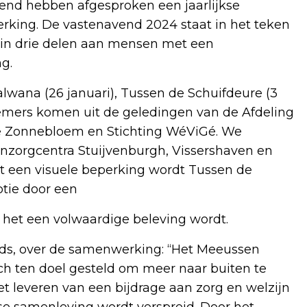
end hebben afgesproken een jaarlijkse
erking. De vastenavend 2024 staat in het teken
in drie delen aan mensen met een
g.
wana (26 januari), Tussen de Schuifdeure (3
lnemers komen uit de geledingen van de Afdeling
e Zonnebloem en Stichting WéViGé. We
orgcentra Stuijvenburgh, Vissershaven en
 een visuele beperking wordt Tussen de
ptie door een
 het een volwaardige beleving wordt.
nds, over de samenwerking: “Het Meeussen
ich ten doel gesteld om meer naar buiten te
et leveren van een bijdrage aan zorg en welzijn
se samenleving wordt verspreid. Door het