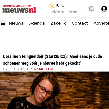
16
°C
Heldere Hemel
Nieuws
Agenda
Zakelijk
Contact
Advert
Coraline Steingueldoir (Start2Bizz): "Gooi eens je oude
schoenen weg vóór je nieuwe hebt gekocht"
02 DEC 2021, 8:30
•
ZAKELIJK