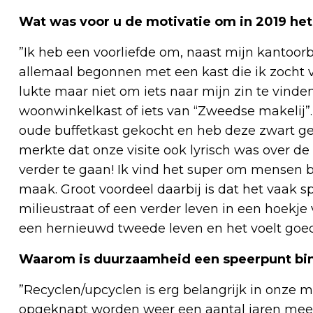
Wat was voor u de motivatie om in 2019 het 
”Ik heb een voorliefde om, naast mijn kantoorb
allemaal begonnen met een kast die ik zocht 
lukte maar niet om iets naar mijn zin te vinden
woonwinkelkast of iets van “Zweedse makelij”.
oude buffetkast gekocht en heb deze zwart geve
merkte dat onze visite ook lyrisch was over d
verder te gaan! Ik vind het super om mensen b
maak. Groot voordeel daarbij is dat het vaak sp
milieustraat of een verder leven in een hoekj
een hernieuwd tweede leven en het voelt goed
Waarom is duurzaamheid een speerpunt bin
”Recyclen/upcyclen is erg belangrijk in onze 
opgeknapt worden weer een aantal jaren mee