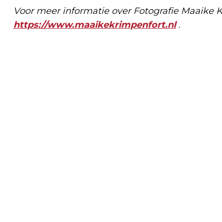
Voor meer informatie over Fotografie Maaike K
https://www.maaikekrimpenfort.nl
.
Vorig artikel
UITKIJKTOREN KRAAIJENBERG WORDT
WEER HERSTELD