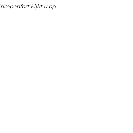
rimpenfort kijkt u op
Volgend artikel
AANTAL FAILLIET VERKLAARDE
BEDRIJVEN LICHT GESTEGEN