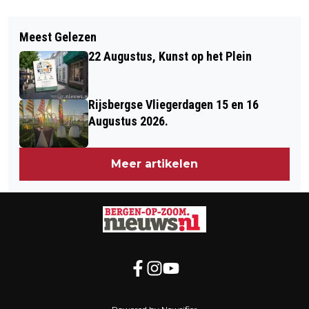
Vorig artikel
Volgend artikel
IN WOENSDRECHT IS DE KANS OP EEN
Meest Gelezen
MEER GELD EN RUIMTE VOOR
INBRAAK HET GROOTST
22 Augustus, Kunst op het Plein
DOORBRAAKFONDS BERGEN OP ZOOM
Rijsbergse Vliegerdagen 15 en 16
Augustus 2026.
Meer artikelen