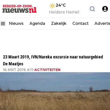
24
°C
Heldere Hemel
Nieuws
Agenda
Zakelijk
Contact
Advert
23 Maart 2019, IVN/Nareka excursie naar natuurgebied
De Maatjes
16 MRT 2019, 6:11
•
ACTIVITEITEN