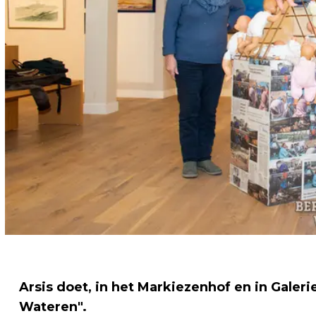
Arsis doet, in het Markiezenhof en in Galeri
Wateren".