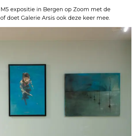
e M5 expositie in Bergen op Zoom met de
of doet Galerie Arsis ook deze keer mee.