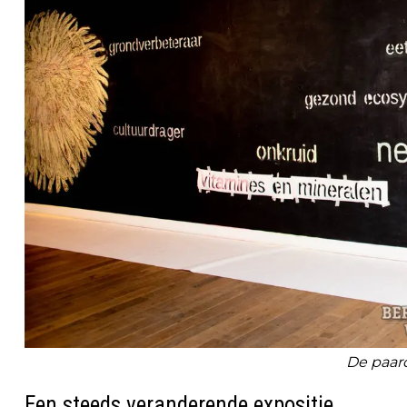
De paa
Een steeds veranderende expositie