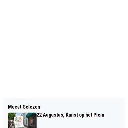
Vorig artikel
Volgend artikel
CORONAMAATREGELEN BIJ
Meest Gelezen
SCHRIJFWEDSTRIJD BRABANTS
BIBLIOTHEEK WEST-BRABANT
22 Augustus, Kunst op het Plein
DIALECT