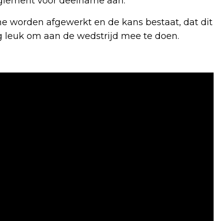
 reglement voor deelname aan.
ne worden afgewerkt en de kans bestaat, dat dit
erg leuk om aan de wedstrijd mee te doen.