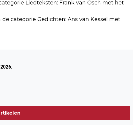
 categorie Liedteksten: Frank van Osch met het
n de categorie Gedichten: Ans van Kessel met
Volgend artikel
PARKINSON CAFÉ WEST-BRABANT 2
 2026.
DECEMBER 2021 GEANNULEERD
rtikelen