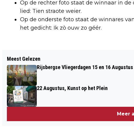
Op de rechter foto staat de winnaar in de
lied: Tien straote weier.
Op de onderste foto staat de winnares va
het gedicht: Ik zò ouw zo géér.
Vorig artikel
Meest Gelezen
POLDERSE CULTUURKRING EXPOSEERT
Rijsbergse Vliegerdagen 15 en 16 Augustus
IS RAVENHOF
22 Augustus, Kunst op het Plein
Meer a