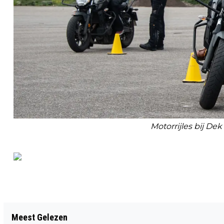
Motorrijles bij De
Vorig artikel
Meest Gelezen
OPEN DAG OP TERREIN BROEDERS VAN