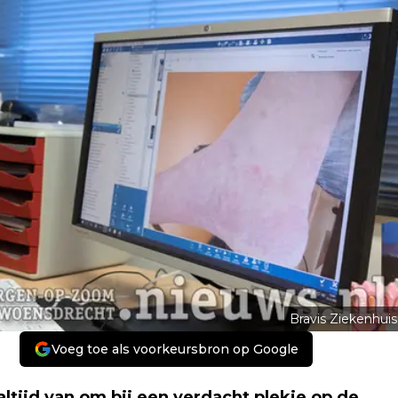
Bravis Ziekenhuis
Voeg toe als voorkeursbron op Google
tijd van om bij een verdacht plekje op de