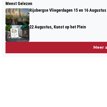
Meest Gelezen
WEEKENDAFSLUITING KNOOPPUNT
Rijsbergse Vliegerdagen 15 en 16 Augustus
MARKIEZAAT: 16-19 APRIL
22 Augustus, Kunst op het Plein
Meer a