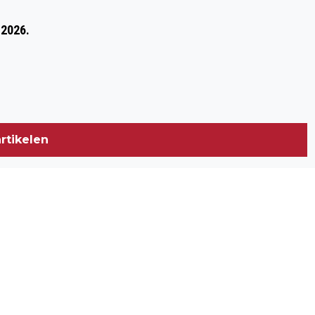
WOENSDRECHT BELANGRIJKE SPELER
 2026.
IN TRANSITIE NIEUWE CHINOOK
TRANSPORTHELIKOPTER
rtikelen