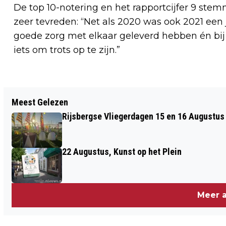
De top 10-notering en het rapportcijfer 9 ste
zeer tevreden: “Net als 2020 was ook 2021 ee
goede zorg met elkaar geleverd hebben én bij de
iets om trots op te zijn.”
Vorig artikel
Meest Gelezen
KLEUTERACTIVITEIT 19 OKTOBER: “HOE
Rijsbergse Vliegerdagen 15 en 16 Augustus
ZOEKEN DIEREN NAAR HUN ETEN”
22 Augustus, Kunst op het Plein
Meer a