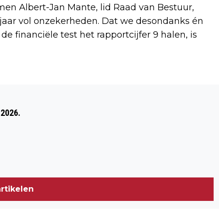
mmen Albert-Jan Mante, lid Raad van Bestuur,
n jaar vol onzekerheden. Dat we desondanks én
 financiële test het rapportcijfer 9 halen, is
Volgend artikel
"NU AL OVERLAST VAN VUURWERK.
 2026.
MAAR WAAR KUN JE HET MELDEN?"
rtikelen