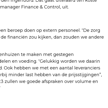
den ingehuurd. Dat gaat uiteraard ten koste
, manager Finance & Control, uit.
een beroep doen op extern personeel. “De zorg
aar de financiën zou kijken, dan zouden we andere
iekenhuizen te maken met gestegen
elen en voeding. “Gelukkig worden we daarin
. Ook hebben we met een aantal leveranciers
bij minder last hebben van de prijsstijgingen”,
23 zullen we goede afspraken over volume en
”