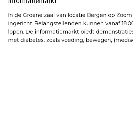
Informatiemarkt
In de Groene zaal van locatie Bergen op Zoom
ingericht. Belangstellenden kunnen vanaf 18.00 
lopen. De informatiemarkt biedt demonstraties
met diabetes, zoals voeding, bewegen, (medis
Vorig artikel
DIT IS ER TE DOEN OP BURENDAG 2017
IN BERGEN OP ZOOM