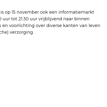
 is op 15 november ook een informatiemarkt
uur tot 21.30 uur vrijblijvend naar binnen
 en voorlichting over diverse kanten van leven
che) verzorging.
Volgend artikel
PVDA FRACTIEVOORZITTER SAHIN
ERGEC NEEMT AFSCHEID