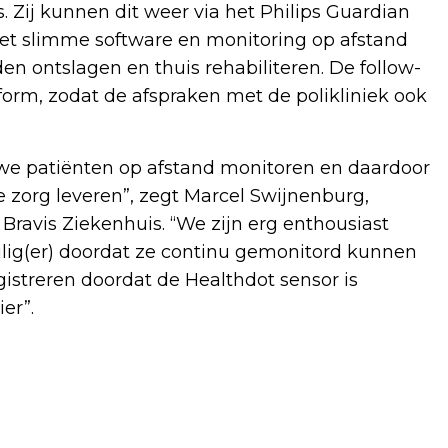
. Zij kunnen dit weer via het Philips Guardian
et slimme software en monitoring op afstand
en ontslagen en thuis rehabiliteren. De follow-
form, zodat de afspraken met de polikliniek ook
we patiënten op afstand monitoren en daardoor
e zorg leveren”, zegt Marcel Swijnenburg,
ravis Ziekenhuis. “We zijn erg enthousiast
eilig(er) doordat ze continu gemonitord kunnen
streren doordat de Healthdot sensor is
er”.
Volgend artikel
ERWIN DE NIJS BLIJFT HOOFDTRAINER