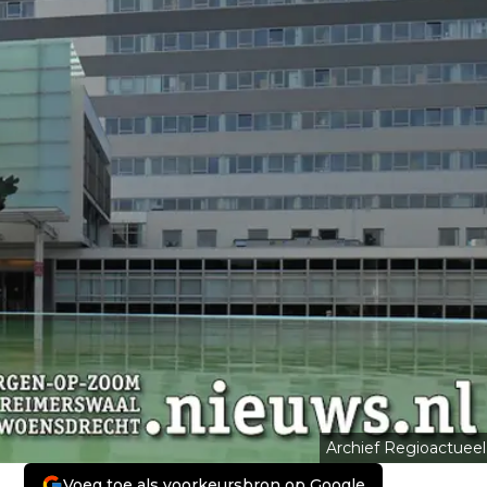
Archief Regioactueel
Voeg toe als voorkeursbron op Google