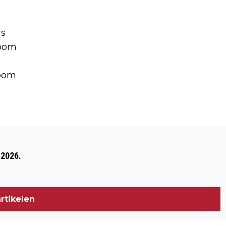
is
Zoom
Zoom
Volgend artikel
BERGSE FILMMAKER WINT PRIJS OP
 2026.
INDONESISCH FILMFESTIVAL
rtikelen