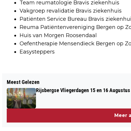
Team reumatologie Bravis ziekenhuis
Vakgroep revalidatie Bravis ziekenhuis
Patiënten Service Bureau Bravis ziekenhu
Reuma Patiëntenvereniging Bergen op 
Huis van Morgen Roosendaal
Oefentherapie Mensendieck Bergen op 
Easysteppers
Vorig artikel
Meest Gelezen
ANJA VAN DER WEEGEN ZINGT BIJ 250
Rijsbergse Vliegerdagen 15 en 16 Augustus
JAAR VRIJMETSELARIJ LOGE BERGEN
OP ZOOM.
Meer a