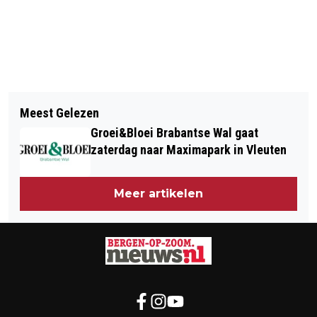
Vorig artikel
Volgend artikel
VERNIEUWDE KRUIDVAT OPENT OP
Meest Gelezen
AUTOMOBILIST ZONDER RIJBEWIJS
WOENSDAG 14 OKTOBER DE DEUREN
Groei&Bloei Brabantse Wal gaat
RIJDT TEGEN BOOM
zaterdag naar Maximapark in Vleuten
Meer artikelen