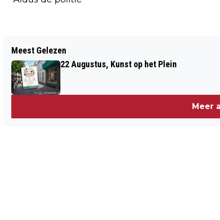
Vorig artikel
Meest Gelezen
MEER DAN € 11.000 VOOR TITUREL
22 Augustus, Kunst op het Plein
DOOR SPONSORTOCHT
Meer a