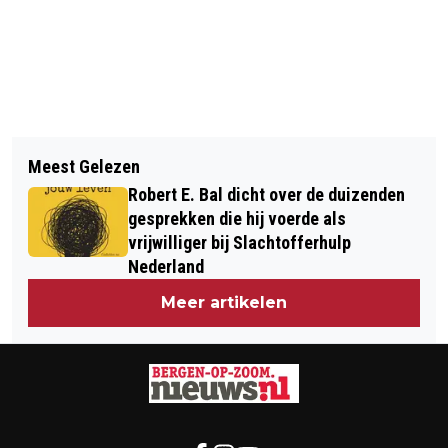
Vorig artikel
Volgend artikel
LIDL MAG KORDAAT BIER BLIJVEN
Meest Gelezen
BOOM, LIKE THAT! MET ‘DIRE
VERKOPEN
Robert E. Bal dicht over de duizenden
STRAITS TRIBUTE’ OP 16 MAART IN
gesprekken die hij voerde als
MFC KLOOSTERHOF
vrijwilliger bij Slachtofferhulp
Nederland
Meer artikelen