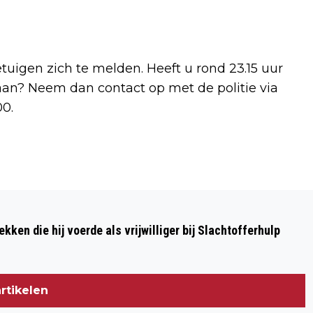
uigen zich te melden. Heeft u rond 23.15 uur
laan? Neem dan contact op met de politie via
0.
Volgend artikel
BERGENAAR AANGEHOUDEN NA
kken die hij voerde als vrijwilliger bij Slachtofferhulp
DREIGEN MET MES
rtikelen