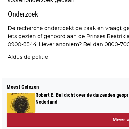
sporenonderzoek gedaan.
Onderzoek
De recherche onderzoekt de zaak en vraagt get
iets gezien of gehoord aan de Prinses Beatrix
0900-8844. Liever anoniem? Bel dan 0800-700
Aldus de politie
Vorig artikel
Meest Gelezen
WIETKWEKERIJ AANGETROFFEN AAN DE
Robert E. Bal dicht over de duizenden gespre
KLEINE KERKSTRAAT
Nederland
Meer a