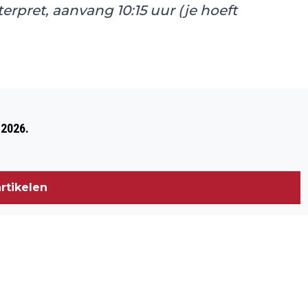
rpret, aanvang 10:15 uur (je hoeft
Volgend artikel
KINDEREN EN EEKHOORNS OP DE
 2026.
KRAAIJENBERG
rtikelen