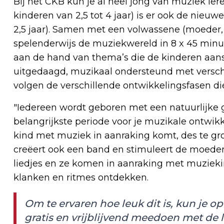
Bij het CKB kun je al heel jong van muziek ler
kinderen van 2,5 tot 4 jaar) is er ook de nieu
2,5 jaar). Samen met een volwassene (moeder, 
spelenderwijs de muziekwereld in 8 x 45 minut
aan de hand van thema’s die de kinderen aan
uitgedaagd, muzikaal ondersteund met versch
volgen de verschillende ontwikkelingsfasen di
"Iedereen wordt geboren met een natuurlijke 
belangrijkste periode voor je muzikale ontwikke
kind met muziek in aanraking komt, des te gro
creëert ook een band en stimuleert de moedert
liedjes en ze komen in aanraking met muziek
klanken en ritmes ontdekken.
Om te ervaren hoe leuk dit is, kun je
gratis en vrijblijvend meedoen met de