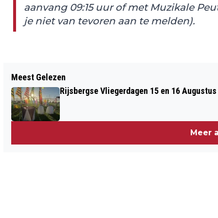
aanvang 09:15 uur of met Muzikale Peute
je niet van tevoren aan te melden).
Vorig artikel
Meest Gelezen
BRAVIS KRIJGT KEURMERK
Rijsbergse Vliegerdagen 15 en 16 Augustus
SENIORVRIENDELIJK ZIEKENHUIS
Meer a