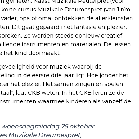
en genieten. Naast Muzikale Peuterpret (voor
we korte cursus Muzikale Dreumespret (van 1 t/m
vader, opa of oma) ontdekken de allerkleinsten
en. Dit gaat gepaard met fantasie en plezier,
spreken. Ze worden steeds opnieuw creatief
illende instrumenten en materialen. De lessen
e het kind doormaakt.
gevoeligheid voor muziek waarbij de
ling in de eerste drie jaar ligt. Hoe jonger het
ter het plezier. Het samen zingen en spelen
aal", laat CKB weten. In het CKB leren ze de
instrumenten waarmee kinderen als vanzelf de
 op woensdagmiddag 25 oktober
 les Muzikale Dreumespret,