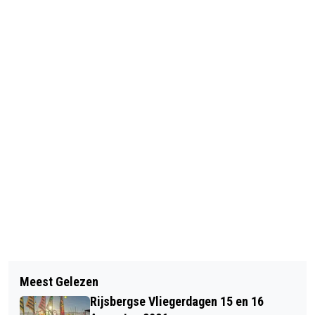
Vorig artikel
Volgend artikel
INBREKER OPGEPAKT DOOR GETUIGE
Meest Gelezen
PIETS WEERBERICHT: BEWOLKT EN
Rijsbergse Vliegerdagen 15 en 16
KANS OP WAT REGEN