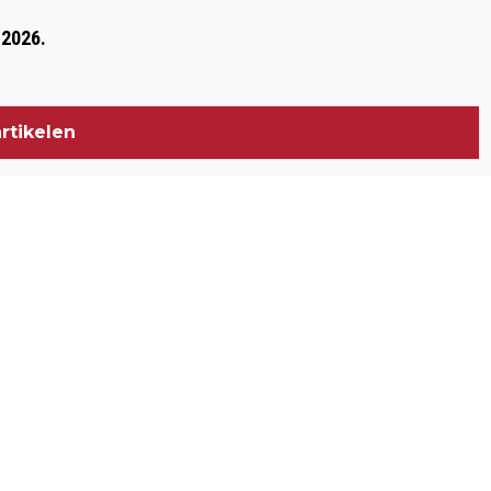
GETUIGEN GEZOCHT VAN ZWARE
 2026.
MISHANDELING KARMEL
rtikelen