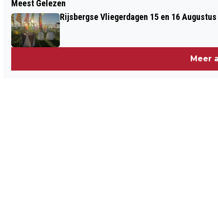
Meest Gelezen
"NU AL OVERLAST VAN VUURWERK.
Rijsbergse Vliegerdagen 15 en 16 Augustus
MAAR WAAR KUN JE HET MELDEN?"
Meer a