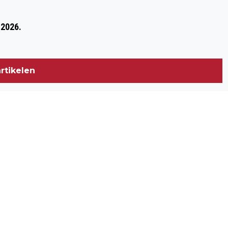
Volgend artikel
CHRISTEL DE BUYSER EXPOSEERT IN
 2026.
GEMEENTEHUIS WOENSDRECHT
rtikelen