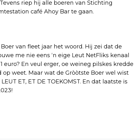
 Tevens riep hij alle boeren van Stichting
testation café Ahoy Bar te gaan.
 van fleet jaar het woord. Hij zei dat de
ouwe me nie eens ‘n eige Leut NetFliks kenaal
 euro? En veul erger, oe weineg pilskes kredde
 op weet. Maar wat de Gròòtste Boer wel wist
E LEUT ET, ET DE TOEKOMST. En dat laatste is
023!