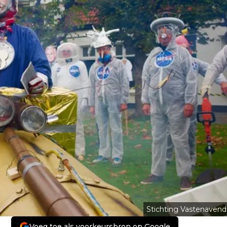
Stichting Vastenavend
Voeg toe als voorkeursbron op Google