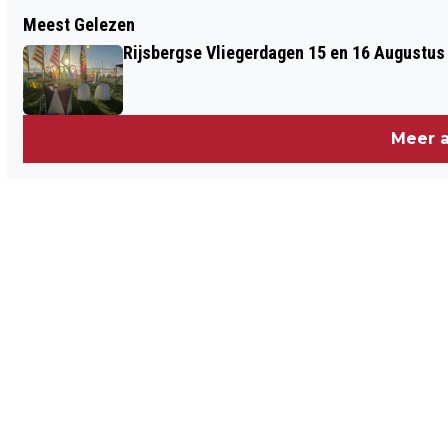
Vorig artikel
Meest Gelezen
“IMPROVISEREN GEEFT MEER ENERGIE
Rijsbergse Vliegerdagen 15 en 16 Augustus
DAN EEN AVONDJE SPORTEN OF
BANKHANGEN”
Meer a