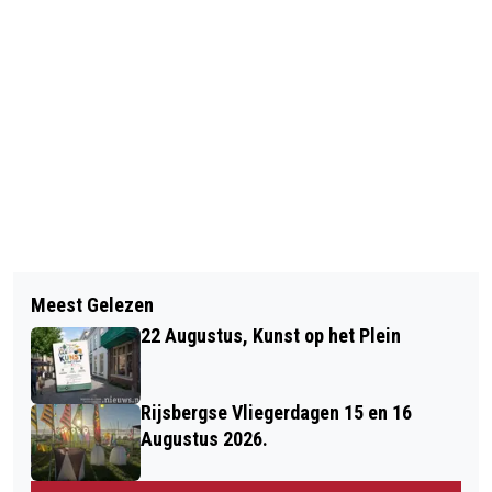
Vorig artikel
Volgend artikel
ZES KUNSTENAARS EXPOSEREN IN DE
Meest Gelezen
ZO VERANDERDE BERGEN OP ZOOM
BEELDENTUIN IN HALSTEREN
22 Augustus, Kunst op het Plein
DE AFGELOPEN 34 JAAR, GEZIEN
VANUIT DE RUIMTE
Rijsbergse Vliegerdagen 15 en 16
Augustus 2026.