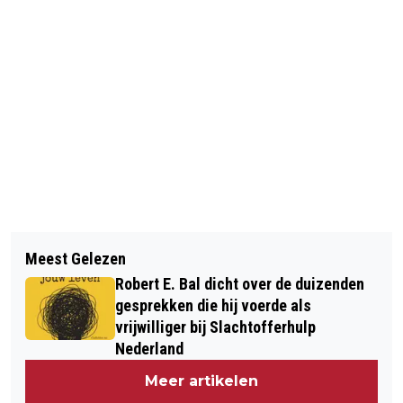
Vorig artikel
Volgend artikel
FORT-ZEEKANT VERRAST HAAR
Meest Gelezen
GROOTSTE DALING
WIJKBEWONERS.
Robert E. Bal dicht over de duizenden
CONSUMENTENVERTROUWEN OOIT
gesprekken die hij voerde als
vrijwilliger bij Slachtofferhulp
Nederland
Meer artikelen