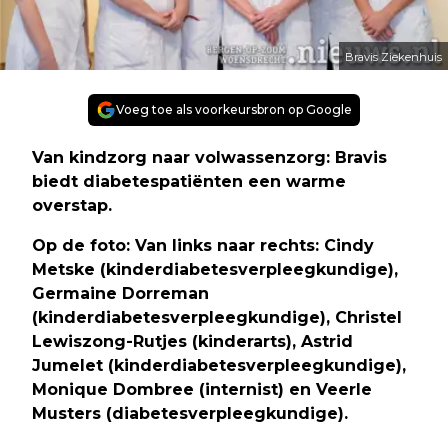
Bravis Ziekenhuis
Voeg toe als voorkeursbron op Google
Van kindzorg naar volwassenzorg: Bravis
biedt diabetespatiënten een warme
overstap.
Op de foto: Van links naar rechts: Cindy
Metske (kinderdiabetesverpleegkundige),
Germaine Dorreman
(kinderdiabetesverpleegkundige), Christel
Lewiszong-Rutjes (kinderarts), Astrid
Jumelet (kinderdiabetesverpleegkundige),
Monique Dombree (internist) en Veerle
Musters (diabetesverpleegkundige).