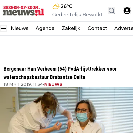
26
°C
Gedeeltelijk Bewolkt
Nieuws
Agenda
Zakelijk
Contact
Advert
Bergenaar Han Verbeem (54) PvdA-lijsttrekker voor
waterschapsbestuur Brabantse Delta
18 MRT 2019, 11:34
•
NIEUWS