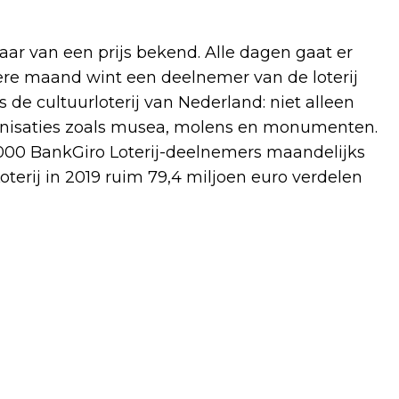
ar van een prijs bekend. Alle dagen gaat er
dere maand wint een deelnemer van de loterij
is de cultuurloterij van Nederland: niet alleen
ganisaties zoals musea, molens en monumenten.
.000 BankGiro Loterij-deelnemers maandelijks
oterij in 2019 ruim 79,4 miljoen euro verdelen
Volgend artikel
ONTDEK OP 7 SEPTEMBER MET IVN EN
NAREKA HET GEBIED: DE KORTENHOEFF