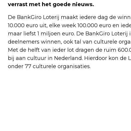
verrast met het goede nieuws.
De BankGiro Loterij maakt iedere dag de winna
10.000 euro uit, elke week 100.000 euro en ie
maar liefst 1 miljoen euro. De BankGiro Loterij 
deelnemers winnen, ook tal van culturele or
Met de helft van ieder lot dragen de ruim 600
bij aan cultuur in Nederland. Hierdoor kon de L
onder 77 culturele organisaties.
Vorig artikel
LEERLINGEN KONINKLIJKE
LUCHTMACHT WORDEN VRIJDAG
BEËDIGD OP GROTE MARKT