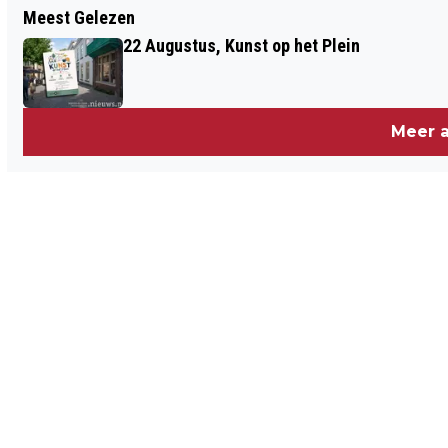
Meest Gelezen
5 SEPTEMBER: PARKINSON CAFÉ
22 Augustus, Kunst op het Plein
HEERLE: YOGA4PARKINSON
Meer a