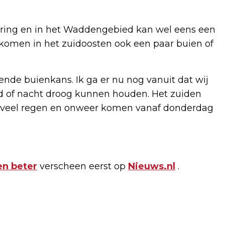
oring en in het Waddengebied kan wel eens een
komen in het zuidoosten ook een paar buien of
de buienkans. Ik ga er nu nog vanuit dat wij
nd of nacht droog kunnen houden. Het zuiden
et veel regen en onweer komen vanaf donderdag
en beter
verscheen eerst op
Nieuws.nl
.
Volgend artikel
RIVIÈRA HAIRSTYLES IN ROOSENDAAL