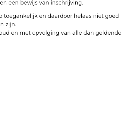
n een bewijs van inschrijving.
ap toegankelijk en daardoor helaas niet goed
 zijn.
ehoud en met opvolging van alle dan geldende
Volgend artikel
PIETS WEERBERICHT: EEN PAAR DAGEN