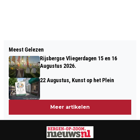
Vorig artikel
Volgend artikel
HET LEUKSTE
Meest Gelezen
BESTELBUS OP ZIJN KANT IN DE
GRENSOVERSCHRIJDEND EVENT VAN
Rijsbergse Vliegerdagen 15 en 16
SLOOT BIJ LEPELSTRAAT
HET JAAR
Augustus 2026.
22 Augustus, Kunst op het Plein
Meer artikelen