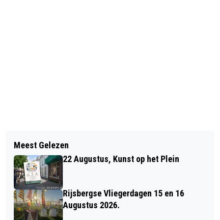
Vorig artikel
Volgend artikel
MOTORBIKEDAY BIJ CAFÉ DIE TWEE
Meest Gelezen
SCOOTERRIJDER GEWOND NA
(VIDEO)
22 Augustus, Kunst op het Plein
AANRIJDING OP DE VAN GORKUMWEG
Rijsbergse Vliegerdagen 15 en 16
Augustus 2026.