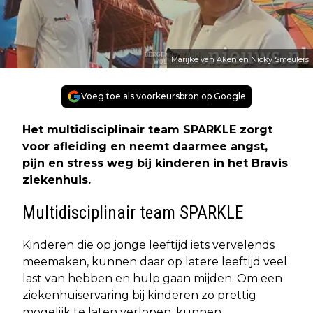
Marijke van Aken en Nicky Smeulers
Voeg toe als voorkeursbron op Google
Het multidisciplinair team SPARKLE zorgt
voor afleiding en neemt daarmee angst,
pijn en stress weg bij kinderen in het Bravis
ziekenhuis.
Multidisciplinair team SPARKLE
Kinderen die op jonge leeftijd iets vervelends
meemaken, kunnen daar op latere leeftijd veel
last van hebben en hulp gaan mijden. Om een
ziekenhuiservaring bij kinderen zo prettig
mogelijk te laten verlopen, kunnen