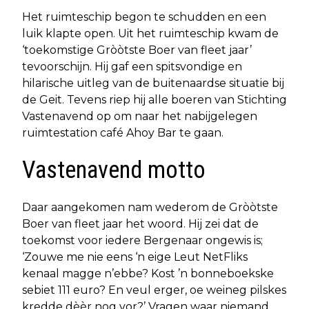
Het ruimteschip begon te schudden en een
luik klapte open. Uit het ruimteschip kwam de
‘toekomstige Gròòtste Boer van fleet jaar’
tevoorschijn. Hij gaf een spitsvondige en
hilarische uitleg van de buitenaardse situatie bij
de Geit. Tevens riep hij alle boeren van Stichting
Vastenavend op om naar het nabijgelegen
ruimtestation café Ahoy Bar te gaan.
Vastenavend motto
Daar aangekomen nam wederom de Gròòtste
Boer van fleet jaar het woord. Hij zei dat de
toekomst voor iedere Bergenaar ongewis is;
‘Zouwe me nie eens ‘n eige Leut NetFliks
kenaal magge n’ebbe? Kost ’n bonneboekske
sebiet 111 euro? En veul erger, oe weineg pilskes
kredde dèèr nog vor?’ Vragen waar niemand