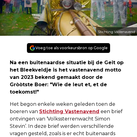
Stichting Vastenavend
Voeg toe als voorkeursbron op Google
Na een buitenaardse situatie bij de Geit op
het Bleekveldje is het vastenavend motto
van 2023 bekend gemaakt door de
Gròòtste Boer: "Wie de leut et, et de
toekomst!"
Het begon enkele weken geleden toen de
boeren van
Stichting Vastenavend
een brief
ontvingen van ‘Volkssterrenwacht Simon
Stevin’. In deze brief werden verschillende
vragen gesteld, zoals is er echt buitenaards