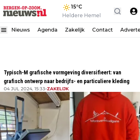
15
°C
Heldere Hemel
Nieuws
Agenda
Zakelijk
Contact
Advert
Typisch-M grafische vormgeving diversifieert: van
grafisch ontwerp naar bedrijfs- en particuliere kleding
04 JUL 2024, 15:33
•
ZAKELIJK