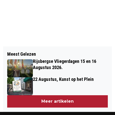
Vorig artikel
Volgend artikel
GOLFTOERNOOI LEVERT 7.000 EURO
Meest Gelezen
STADLANDER START
OP VOOR MENSEN MET EEN
Rijsbergse Vliegerdagen 15 en 16
KETENSAMENWERKINGEN MET ACHT
VERSTANDELIJKE BEPERKING
Augustus 2026.
PARTNERS
22 Augustus, Kunst op het Plein
Meer artikelen