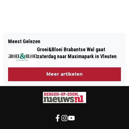
Vorig artikel
Volgend artikel
GEBOUW-T ONTVANGT
Meest Gelezen
OPEN DAG OP TERREIN BROEDERS
ONDERSTEUNING KICKSTART
Groei&Bloei Brabantse Wal gaat
VAN HUIJBERGEN
CULTUURFONDS
zaterdag naar Maximapark in Vleuten
Meer artikelen