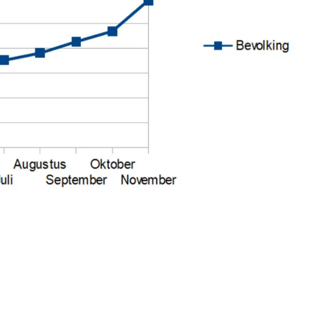
Volgend artikel
12 JANUARI, ONNO INNEMEE & LILIANE